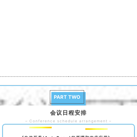
PART TWO
会议日程安排
– Conference schedule arrangement –