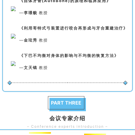
《自体牙骨(AutoBone)的原理和临床应用》
—
李璟貌
教授
《利用哥特式弓装置进行咬合再形成与牙合重建治疗》
—
金玹秀
教授
《下巴不均衡对身体的影响与不均衡的恢复方法》
—
文天镐
教授
PART THREE
会议专家介绍
– Conference experts introduction –