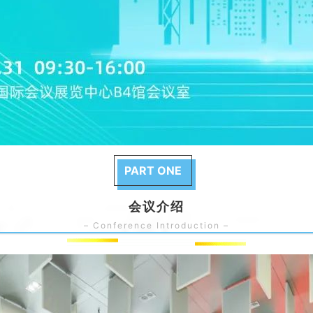
PART ONE
会议介绍
– Conference Introduction –