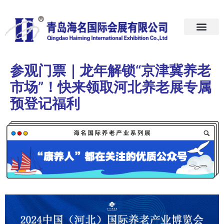
首页
关于我们
展会预告
新闻中心
加入我们
联系我们
参观门票｜龙年解锁“京津冀养老
市场”！快来领取河北养老展专属
预登记福利