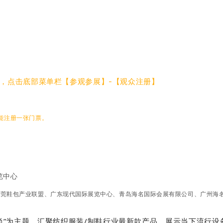
，点击底部菜单栏【参观参展】-【观众注册】
能注册一张门票。
览中心
东莞鞋包产业联盟、广东现代国际展览中心、青岛海名国际会展有限公司、广州海
•时尚”为主题，汇聚纺织服装/制鞋行业最新款产品，展示当下流