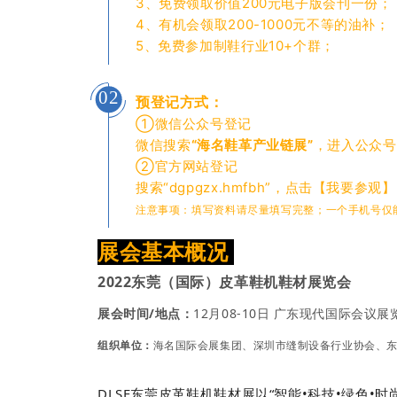
3、免费领取价值200元电子版会刊一份；
4、有机会领取200-1000元不等的油补；
5、免费参加制鞋行业10+个群；
02
预登记方式：
①微信公众号登记
微信搜索
“海名鞋革产业链展”
，进入公众号
②官方网站登记
搜索“dgpgzx.hmfbh”，点击【我要参观】
注意事项：填写资料请尽量填写完整；一个手机号仅
展会基本概况
2022东莞（国际）皮革鞋机鞋材展览会
展会时间/地点：
12月08-10日 广东现代国际会议展
组织单位：
海名国际会展集团、深圳市缝制设备行业协会、
DLSF东莞皮革鞋机鞋材展以“智能•科技•绿色