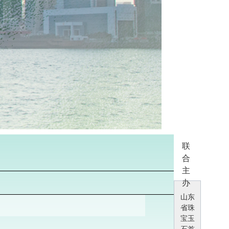
联
合
主
办
山东
省珠
宝玉
石首