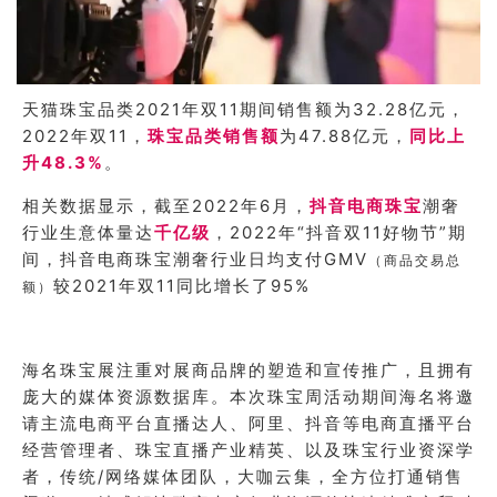
天猫珠宝品类2021年双11期间销售额为32.28亿元，
2022年双11，
珠宝品类销售额
为47.88亿元，
同比上
升48.3%
。
相关数据显示，截至2022年6月，
抖音电商珠宝
潮奢
行业生意体量达
千亿级
，2022年“抖音双11好物节”期
间，抖音电商珠宝潮奢行业日均支付GMV
（商品交易总
较2021年双11同比增长了95%
额）
海名珠宝展注重对展商品牌的塑造和宣传推广，且拥有
庞大的媒体资源数据库。本次珠宝周活动期间海名将邀
请主流电商平台直播达人、阿里、抖音等电商直播平台
经营管理者、珠宝直播产业精英、以及珠宝行业资深学
者，传统/网络媒体团队，大咖云集，全方位打通销售