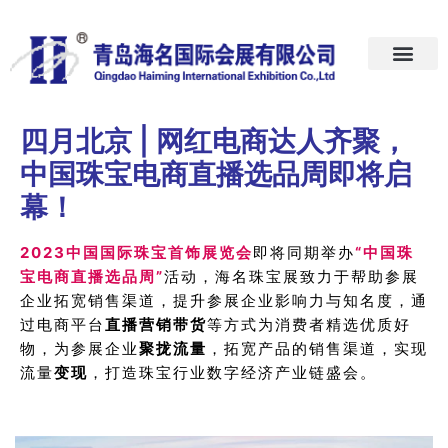
首页
关于我们
展会预告
新闻中心
加入我们
联系我们
四月北京 | 网红电商达人齐聚，
中国珠宝电商直播选品周即将启
幕！
2023中国国际珠宝首饰展览会
即将同期举办
“中国珠
宝电商直播选品周”
活动，海名珠宝展致力于帮助参展
企业拓宽销售渠道，提升参展企业影响力与知名度，通
过电商平台
直播营销带货
等方式为消费者精选优质好
物，为参展企业
聚拢流量
，拓宽产品的销售渠道，实现
流量
变现
，打造珠宝行业数字经济产业链盛会。