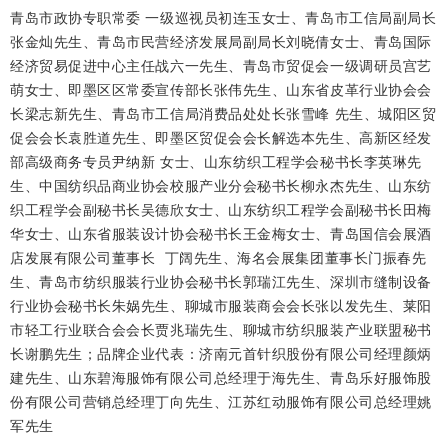
青岛市政协专职常委 一级巡视员初连玉女士、青岛市工信局副局长
张金灿先生、青岛市民营经济发展局副局长刘晓倩女士、青岛国际
经济贸易促进中心主任战六一先生、青岛市贸促会一级调研员宫艺
萌女士、即墨区区常委宣传部长张伟先生、山东省皮革行业协会会
长梁志新先生、青岛市工信局消费品处处长张雪峰 先生、城阳区贸
促会会长袁胜道先生、即墨区贸促会会长解选本先生、高新区经发
部高级商务专员尹纳新 女士、山东纺织工程学会秘书长李英琳先
生、中国纺织品商业协会校服产业分会秘书长柳永杰先生、山东纺
织工程学会副秘书长吴德欣女士、山东纺织工程学会副秘书长田梅
华女士、山东省服装设计协会秘书长王金梅女士、青岛国信会展酒
店发展有限公司董事长 丁阔先生、海名会展集团董事长门振春先
生、青岛市纺织服装行业协会秘书长郭瑞江先生、深圳市缝制设备
行业协会秘书长朱娲先生、聊城市服装商会会长张以发先生、莱阳
市轻工行业联合会会长贾兆瑞先生、聊城市纺织服装产业联盟秘书
长谢鹏先生；
品牌企业代表：济南元首针织股份有限公司经理颜炳
建先生、山东碧海服饰有限公司总经理于海先生、青岛乐好服饰股
份有限公司营销总经理丁向先生、江苏红动服饰有限公司总经理姚
军先生