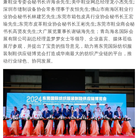
兼鞋业专委会秘书长许海余先生;美中鞋业网总经理龙小杰先生;
深圳市缝制设备协会常务理事于友恒先生;佛山市南海区鞋业行
业协会秘书长林建艺先生;东莞市箱包皮具行业协会秘书长王宏
瑜先生;东莞市皮革鞋业协会秘书长王彬先生;东莞市鞋业商会秘
书长高贤友先生;大广展览董事长谢锡海先生；青岛海名国际会
展有限公司副总经理盖梦梦女士等领导、企业嘉宾、媒体莅临
展厅参观，并提出了宝贵的指导意见，助力将东莞国际纺织服
装制鞋供应链博览会打造成华南最大的纺织产业链的平台，推
动行业绿色、协同发展。