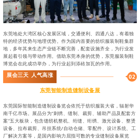
东莞地处大湾区核心发展区域，交通便利、四通八达，有着独
特的经济优势与地理优势。作为国内首要的纺织服装制鞋集群
地，多年其来生态产业链不断完善，配套设施齐全，为行业发
展起着引领与带动作用。借助东莞本身的优势，东莞服装制鞋
博览会在此成功举办，为行业起到添砖加瓦的作用。
展会三天 人气高涨
02
东莞智能制造缝制设备展
东莞国际智能制造缝制设备览会依托于纺织服装大省，辐射华
南千亿市场。
展品分为“刺绣、缝制、裁剪、辅助产品及配套方
案”五大板块，包含缝纫机整机、绗缝、绗绣、激光设备、整烫
设备、拉布裁剪、吊挂系统/自动仓储、零配件、设计系统、工
厂解决方案等，是国内影响力屈指可数的专业缝制设备展览