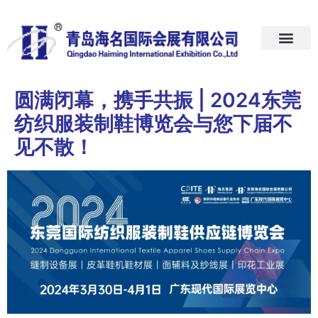
首页
关于我们
展会预告
新闻中心
加入我们
联系我们
圆满闭幕，携手共振 | 2024东莞
纺织服装制鞋博览会与您下届不
见不散！