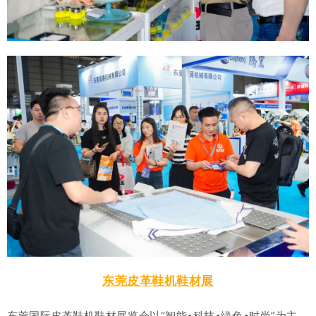
东莞皮革鞋机鞋材展
东莞国际皮革鞋机鞋材展览会以“智能•科技•绿色•时尚”为主