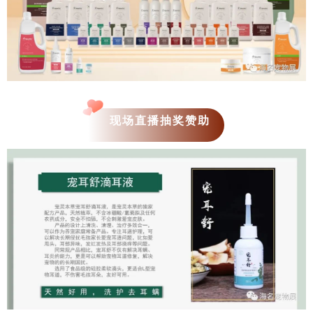
现场直播抽奖赞助