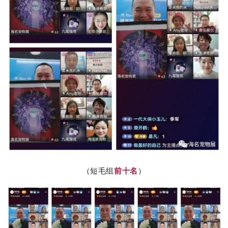
（短毛组
前十名
）