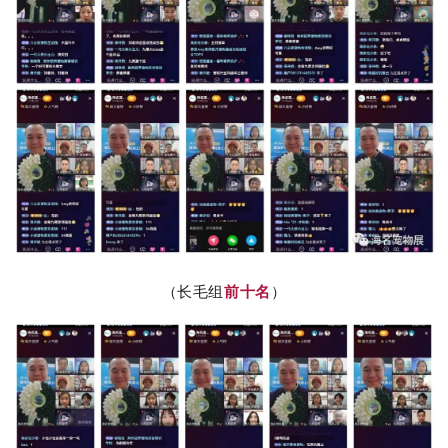
（长毛组
前十名
）