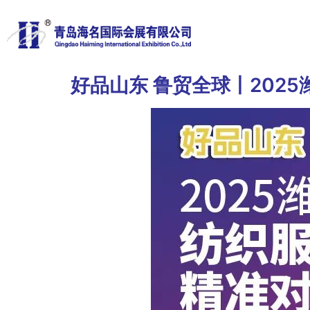
好品山东 鲁贸全球丨202