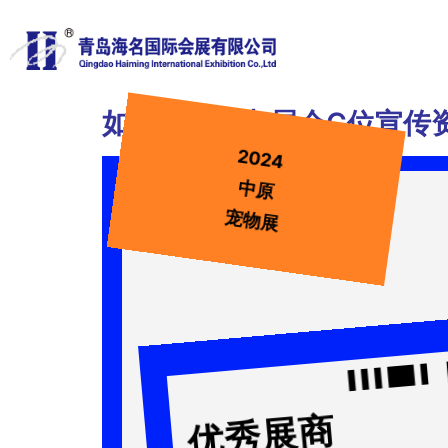
如何提前抢占展会C位宣传资
2024
中原
宠物展
优秀展商