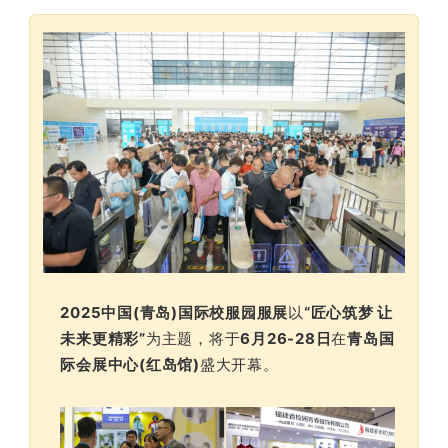
2025中国(青岛)国际校服园服展
以
“匠心筑梦 让
未来更精彩”
为主题，将于
6月26-28日
在
青岛国
际会展中心(红岛馆)
盛大开幕。