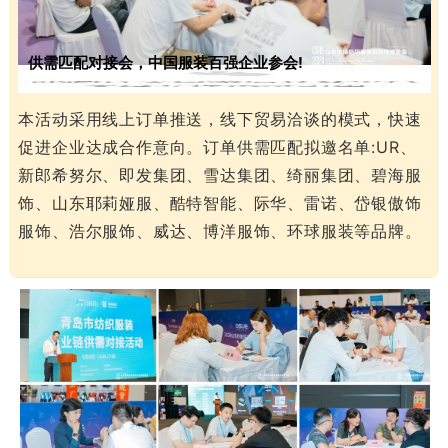
供需匹配对接会，中国服装百强企业参会!
本活动采用线上订单推送，线下贸易洽谈的模式，快速
促进企业达成合作意向。订单供需匹配拟邀名单:UR、
新郎希努尔、即发集团、雪达集团、绮丽集团、碧海服
饰、山东耶莉娅服、酷特智能、际华、雷诺、岱银傲饰
服饰、浩尔服饰、威达、博洋服饰、环球服装等品牌。