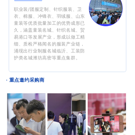
职业装/团服定制、针织服装、卫
衣、棉服、冲锋衣、羽绒服、山东
童装等优质批量加工的优势成形已
久，涵盖童装名城、针织名城、贸
易港口等发展产业，形成以做工精
细、质检严格闻名的服装产业链，
涌现出行业制服名城临沂、工装防
护类名城潍坊高密等重点集群。
· 重点邀约采购商