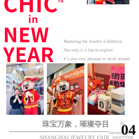
CHIC
TM
in
NEW
YEAR
Mastering the Jewelry Exhibition
Not only is it fun to explore
It’s also very pleasant to stroll around.
珠宝万象，璀璨夺目
04
SHANGHAI JEWELRY FAIR