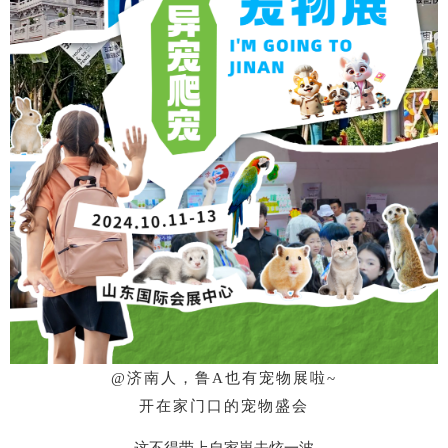
@济南人，鲁A也有宠物展啦~
开在家门口的宠物盛会
这不得带上自家崽去炫一波