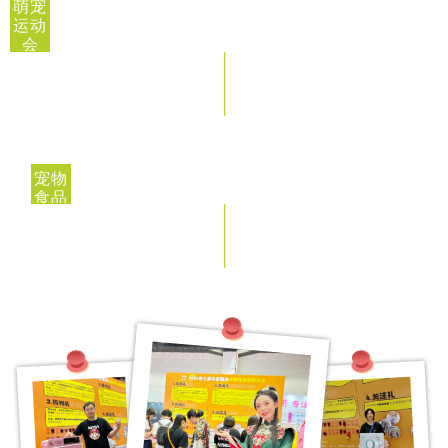
萌宠
运动
会
宠物
食品