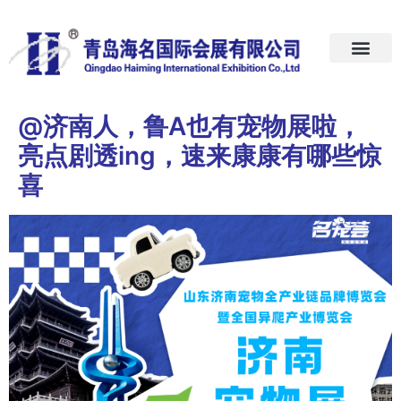
首页
关于我们
展会预告
新闻中心
加入我们
联系我们
@济南人，鲁A也有宠物展啦，
亮点剧透ing，速来康康有哪些惊
喜