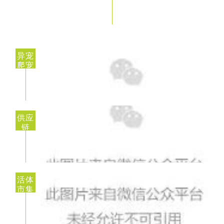
异宠
爬宠
供应
链
活体
市集