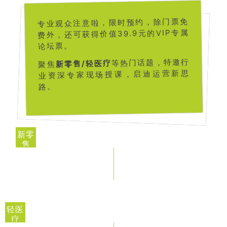
专业观众注意啦，限时预约，除门票免
费外，还可获得价值39.9元的VIP专属
论坛票。
等热门话题，特邀行
新零售/轻医疗
聚焦
业资深专家现场授课，启迪运营新思
路。
新零
售
轻医
疗