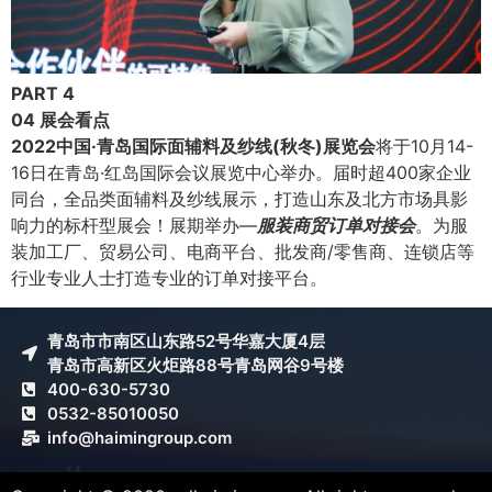
PART 4
04 展会看点
2022中国·青岛国际面辅料及纱线(秋冬)展览会
将于10月14-
16日在青岛·红岛国际会议展览中心举办。届时超400家企业
同台，全品类面辅料及纱线展示，打造山东及北方市场具影
响力的标杆型展会！展期举办—
服装商贸订单对接会
。为服
装加工厂、贸易公司、电商平台、批发商/零售商、连锁店等
行业专业人士打造专业的订单对接平台。
青岛市市南区山东路52号华嘉大厦4层
青岛市高新区火炬路88号青岛网谷9号楼
400-630-5730
0532-85010050
info@haimingroup.com