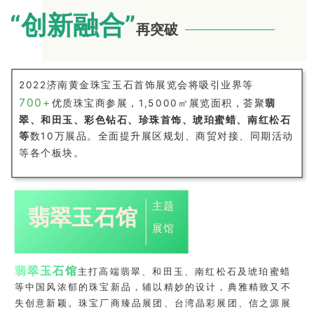
“创新融合
”
再突破
2022济南黄金珠宝玉石首饰展览会将吸引业界等
700+
优质珠宝商参展，1,5000㎡展览面积，荟聚
翡
翠、和田玉、彩色钻石、珍珠首饰、琥珀蜜蜡、南红松石
等
数10万展品。全面提升展区规划、商贸对接、同期活动
等各个板块。
主题
翡翠玉石馆
展馆
翡翠玉石馆
主打高端翡翠、和田玉、南红松石及琥珀蜜蜡
等中国风浓郁的珠宝新品，辅以精妙的设计，典雅精致又不
失创意新颖。珠宝厂商臻品展团、台湾晶彩展团、信之源展