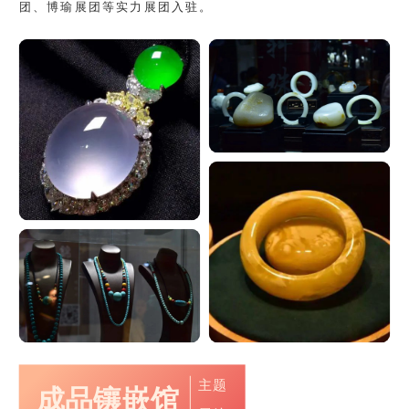
团、博瑜展团等实力展团入驻。
主题
成品镶嵌馆