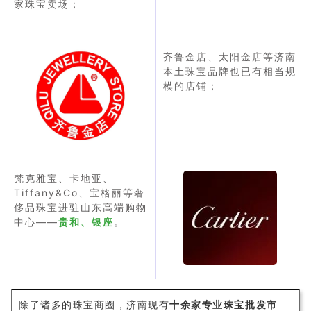
家珠宝卖场；
齐鲁金店、太阳金店等济南
本土珠宝品牌也已有相当规
模的店铺；
梵克雅宝、卡地亚、
Tiffany&Co、宝格丽等奢
侈品珠宝进驻山东高端购物
中心——
贵和、银座
。
除了诸多的珠宝商圈，济南现有
十余家专业珠宝批发市