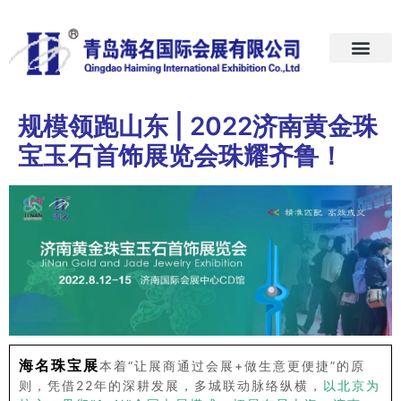
首页
关于我们
展会预告
新闻中心
加入我们
联系我们
规模领跑山东 | 2022济南黄金珠
宝玉石首饰展览会珠耀齐鲁！
海名珠宝展
本着“让展商通过会展+做生意更便捷”的原
则，凭借22年的深耕发展，多城联动脉络纵横，
以北京为