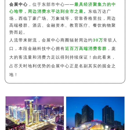
会展中心
，位于东部市中心——
最具经济聚集力的中
心地带，周边消费水平达到全市之最
。
东临万达广
场，西临丁豪广场、万象城等，背靠香格里拉，周边
高端楼群、酒店、金融资本、教育医疗、餐饮购物聚
势而起。
人流带来财流，会展中心商圈辐射周边约
30万
常驻人
口，本段金融科技中心拥有
近百万高端消费客群
，
庞
大的客流量和消费力足以得到持续保证！由此看来，
占尽天时地利优势的会展中心正是名副其实的掘金之
地！