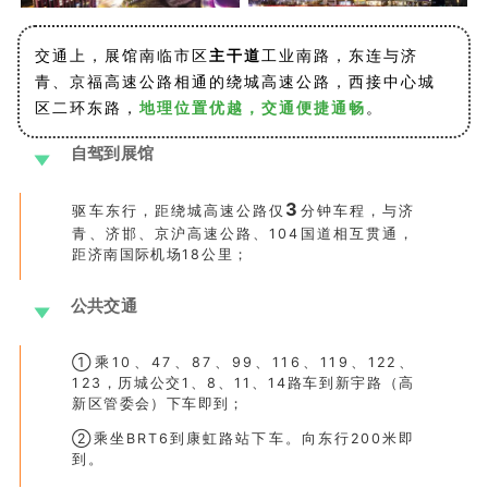
交通上，
展馆南临市区
主干道
工业南路，东连与济
青、
京福高速公路
相通的绕城高速公路，西接中心城
区二环东路，
地理位置优越，交通便捷通畅
。
自驾到展馆
3
驱车东行，距绕城高速公路仅
分钟车程，与济
青、济邯、京沪高速公路、104国道相互贯通，
距济南国际机场18公里；
公共交通
①乘10、47、87、99、116、119、122、
123，历城公交1、8、11、14路车到新宇路（高
新区管委会）下车即到；
②乘坐BRT6到康虹路站下车。向东行200米即
到。