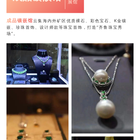
展馆
成品镶嵌馆
云集海内外矿区优质裸石、彩色宝石、K金镶
嵌、珍珠首饰、设计师款等珠宝首饰，打造“齐鲁珠宝秀
场”。