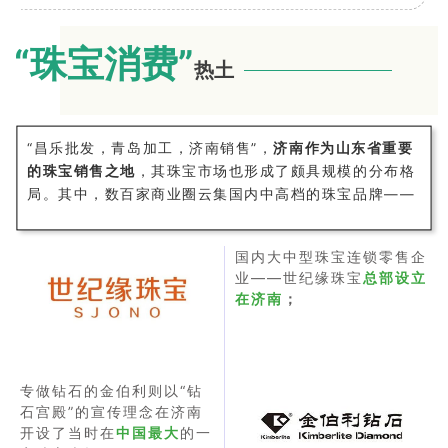
“珠宝消费
”
热土
“昌乐批发，青岛加工，济南销售”，
济南作为山东省重要
的珠宝销售之地
，其珠宝市场也形成了颇具规模的分布格
局。其中，数百家商业圈云集国内中高档的珠宝品牌——
国内大中型珠宝连锁零售企
业——世纪缘珠宝
总部设立
在济
南
；
专做钻石的金伯利则以“钻
石宫殿”的宣传理念在济南
开设了当时在
中国最大
的一