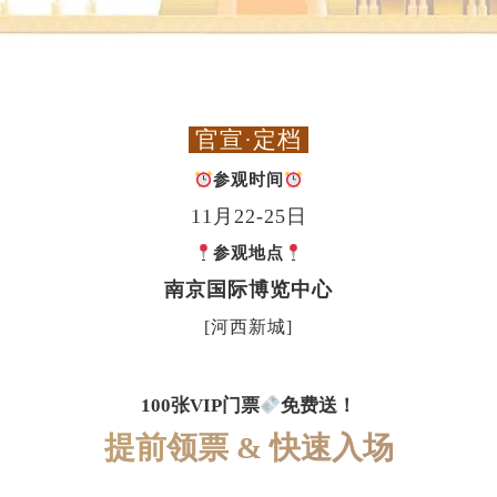
官宣·定档
参观时间
11月22-25日
参观地点
南京国际博览中心
[河西新城]
100张VIP门票
免费送！
提前领票 & 快速入场