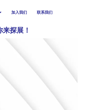
加入我们
联系我们
你来探展！