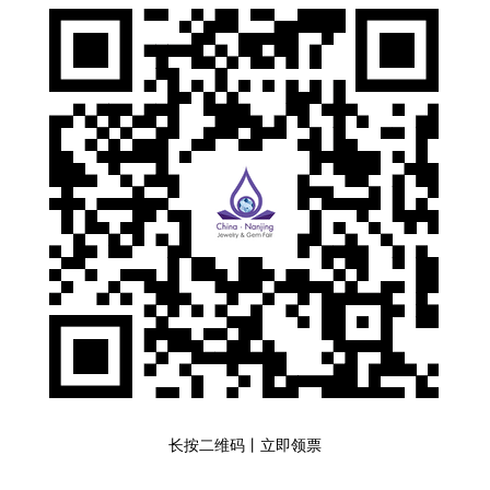
长按二维码丨立即领票