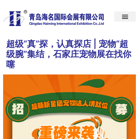
首页
关于我们
展会预告
新闻中心
加入我们
联系我们
超级“真”探，认真探店 | 宠物“超
级腕”集结，石家庄宠物展在找你
噻