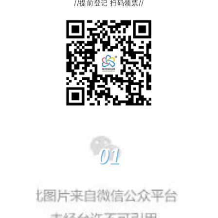
//提前登记 扫码领票//
01