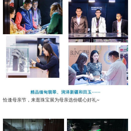
精品缅甸翡翠、润泽新疆和田玉······
恰逢母亲节，来逛珠宝展为母亲选份暖心好礼~