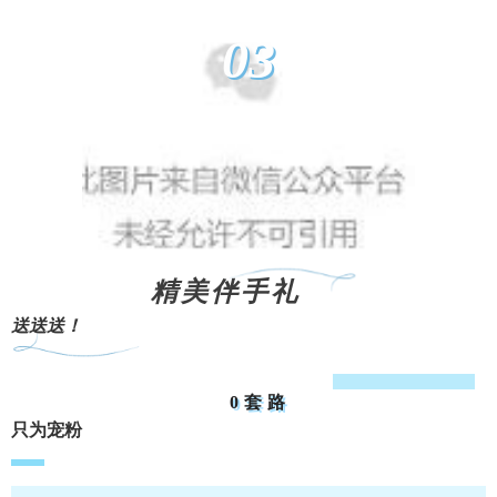
03
精美伴手礼
送送送！
0套路
只为宠粉