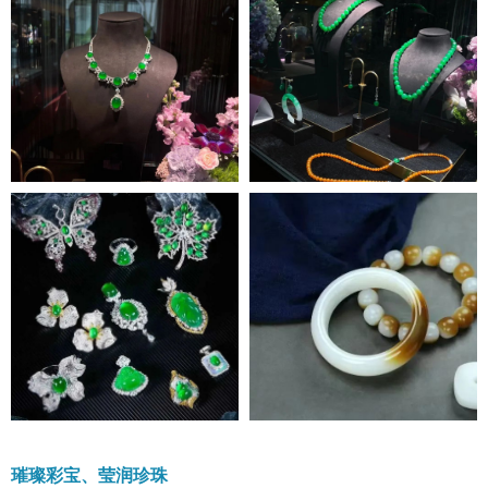
璀璨彩宝、莹润珍珠