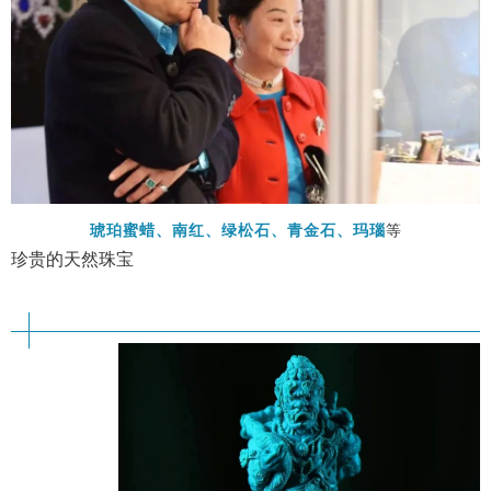
琥珀蜜蜡、南红、绿松石、青金石、玛瑙
等
珍贵的天然珠宝