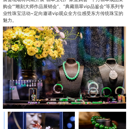
购会“”雕刻大师作品展销会“、”典藏翡翠vip品鉴会“等系列专
业性珠宝活动~定向邀请vip观众全方位感受东方传统珠宝的
魅力。