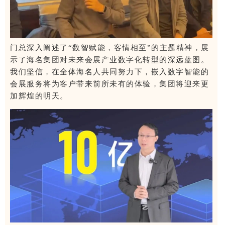
门总深入阐述了“数智赋能，客情相至”的主题精神，展
示了海名集团对未来会展产业数字化转型的深远蓝图。
我们坚信，在全体海名人共同努力下，嵌入数字智能的
会展服务将为客户带来前所未有的体验，集团将迎来更
加辉煌的明天。