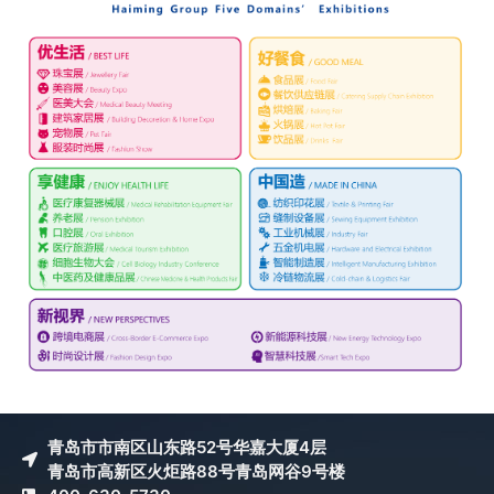
青岛市市南区山东路52号华嘉大厦4层
青岛市高新区火炬路88号青岛网谷9号楼