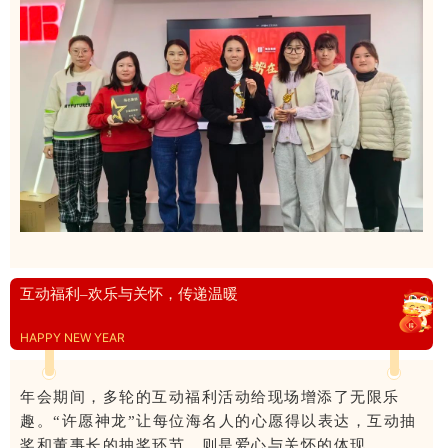
互动福利–欢乐与关怀，传递温暖
HAPPY NEW YEAR
年会期间，多轮的互动福利活动给现场增添了无限乐
趣。“许愿神龙”让每位海名人的心愿得以表达，互动抽
奖和董事长的抽奖环节，则是爱心与关怀的体现。