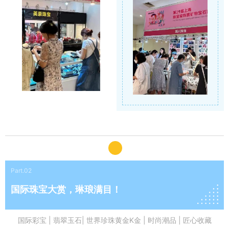
Part.02
国际珠宝大赏，琳琅满目！
国际彩宝 | 翡翠玉石| 世界珍珠黄金K金 | 时尚潮品 | 匠心收藏