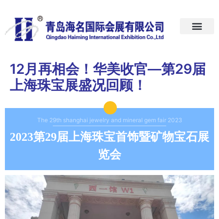
首页
关于我们
展会预告
新闻中心
加入我们
联系我们
12月再相会！华美收官—第29届
上海珠宝展盛况回顾！
The 29th shanghai jewelry and mineral gem fair 2023
2023第29届上海
珠宝首饰暨矿物宝石展
览会