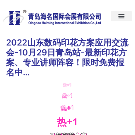
首页
关于我们
展会预告
新闻中心
加入我们
联系我们
2022山东数码印花方案应用交流
会-10月29日青岛站-最新印花方
案、专业讲师阵容！限时免费报
名中…
热+1
热+1
热+1
热+1