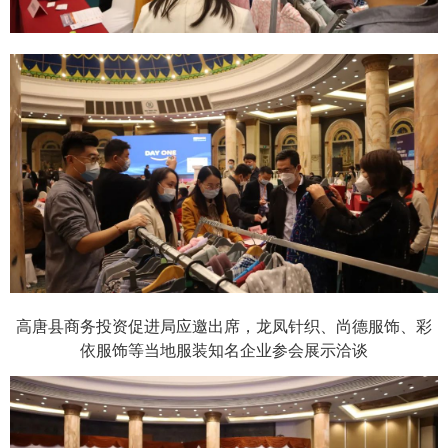
高唐县商务投资促进局应邀出席，
龙凤针织、尚德服饰、彩
依服饰等
当
地
服
装
知名企
业
参会展示洽谈