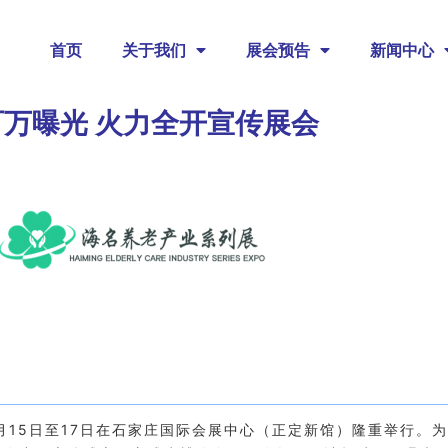
首页
关于我们
展会预告
新闻中心
百万曝光 火力全开宣传展会
5月15日至17日在石家庄国际会展中心（正定新馆）隆重举行。