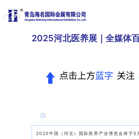
2025河北医养展｜全媒体
2025中国（河北）国际医养产业博览会将于