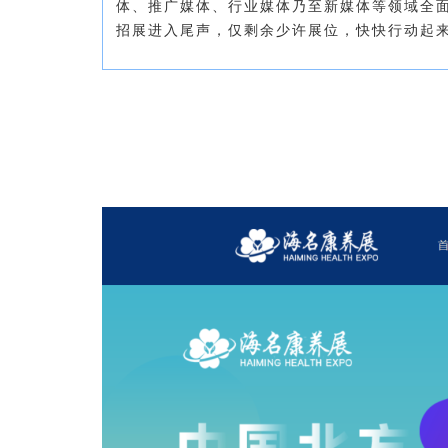
体、推广媒体、行业媒体乃至新媒体等领域全面
招展进入尾声，仅剩余少许展位，快快行动起来，