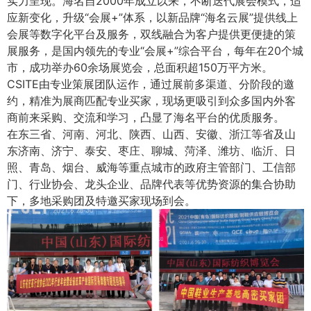
实力呈现。海名自2000年成立以来，不断迭代展会模式，适
应新变化，升级“会展+”体系，以新品牌“海名云展”提供线上
会展等数字化平台及服务，双线融合为客户提供更便捷的策
展服务，是国内领先的专业“会展+”综合平台，每年在20个城
市，成功举办60余场展览会，总面积超150万平方米。
CSITE由专业策展团队运作，通过展前多渠道、分阶段的邀
约，精准为展商匹配专业买家，现场更吸引到众多国内外客
商前来采购、交流和学习，凸显了海名平台的优质服务。
在东三省、河南、河北、陕西、山西、安徽、浙江等省及山
东济南、济宁、泰安、枣庄、聊城、菏泽、潍坊、临沂、日
照、青岛、烟台、威海等重点城市的政府主管部门、工信部
门、行业协会、龙头企业、品牌代表等优势资源的集合协助
下，多地采购团及特邀买家现场到会。