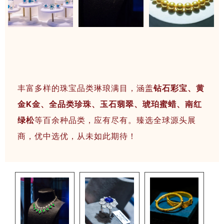
丰富多样的珠宝品类琳琅满目，涵盖
钻石彩宝、黄
金K金、全品类珍珠、玉石翡翠、琥珀蜜蜡、南红
绿松
等百余种品类，应有尽有。臻选全球源头展
商，优中选优，从未如此期待！