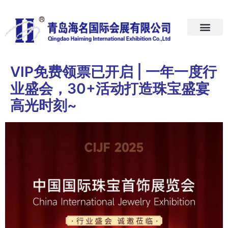
首页
关于我们
展会预告
新闻中心
加入我们
联系我们
VIP免费领票已开启 | 一年一度行
业盛会，30+活动打造珠宝盛宴
高光时刻~