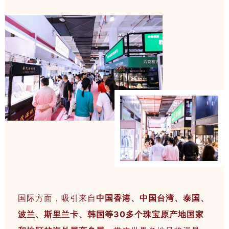
番禺大罗塘珠宝小镇
广东省彩宝首饰商会
深圳市珠宝首饰设计师协会
台湾晶彩展团
得宝传家展团
珠宝厂商臻品展团
水贝展团
四会展团
国际方面，吸引来自
中国香港、中国台湾、泰国、
金丽国际珠宝交易中心
波兰、斯里兰卡、韩国
等30多个
珠宝原产地
国家