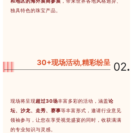
和地区的海外展商参展
，带来世界各地风格迥异、
樱花粉展团
独具特色的珠宝产品。
信之源展团
平洲展团
博瑜展团
联兴展团
30+现场活动,精彩纷呈
02
.
众合国际展团
… …
（以上排名不分先后）
现场将呈现
超过30场
丰富多彩的活动，涵盖
论
坛、沙龙、走秀、赛事
等丰富形式，邀请行业意见
领袖参与，让您在享受视觉盛宴的同时，收获满满
的专业知识与灵感。