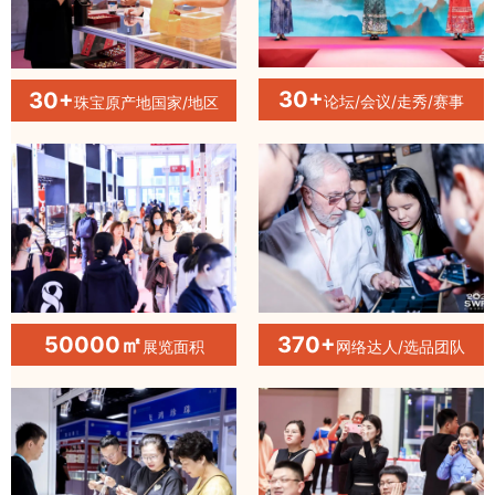
30+
30+
论坛/会议/走秀/赛事
珠宝原产地国家/地区
50000㎡
370+
展览面积
网络达人/选品团队